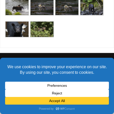
© Alain Bidart (2026) - Tous droits réservés
FIÈREMENT PROPULSÉ PAR
PARABOLA
&
WORDPRESS.