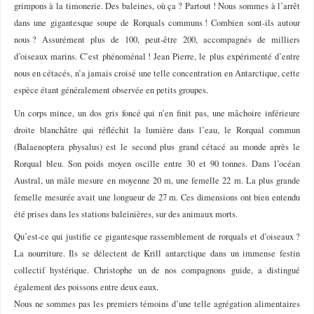
grimpons à la timonerie. Des baleines, où ça ? Partout ! Nous sommes à l’arrêt
dans une gigantesque soupe de Rorquals communs ! Combien sont-ils autour
nous ? Assurément plus de 100, peut-être 200, accompagnés de milliers
d’oiseaux marins. C’est phénoménal ! Jean Pierre, le plus expérimenté d’entre
nous en cétacés, n’a jamais croisé une telle concentration en Antarctique, cette
espèce étant généralement observée en petits groupes.
Un corps mince, un dos gris foncé qui n’en finit pas, une mâchoire inférieure
droite blanchâtre qui réfléchit la lumière dans l’eau, le Rorqual commun
(Balaenoptera physalus) est le second plus grand cétacé au monde après le
Rorqual bleu. Son poids moyen oscille entre 30 et 90 tonnes. Dans l’océan
Austral, un mâle mesure en moyenne 20 m, une femelle 22 m. La plus grande
femelle mesurée avait une longueur de 27 m. Ces dimensions ont bien entendu
été prises dans les stations baleinières, sur des animaux morts.
Qu’est-ce qui justifie ce gigantesque rassemblement de rorquals et d’oiseaux ?
La nourriture. Ils se délectent de Krill antarctique dans un immense festin
collectif hystérique. Christophe un de nos compagnons guide, a distingué
également des poissons entre deux eaux.
Nous ne sommes pas les premiers témoins d’une telle agrégation alimentaires