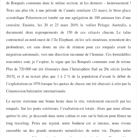
de Rorquals communs dans le même secteur, ni les derniers – heureusement !
Trois ans plus tôt, à une période de l’année similaire (21 mars), le brise-glace
scientifique Polarstern est tombé sur une agrégation de 100 animaux lors d’une
croisière. Ensuite, les 20 et 23 mars 2019, le voilier Pelagic Australis, a
documenté deux regroupements de 150 de ces cétacés chacun. Le talus
continental au nord-ouest de l’île Elephant, où les sels minéraux, remontent des
profondeurs, est sans doute un site de réunion pour ces rorquals avant la
migration automnale, vers une direction inconnue de l’homme. Ces formidables
rencontres sont, je l’espère, le signe que les Rorquals communs sont de retour.
Plus de 720 000 ont été éliminées dans l’hémisphère Sud au 20e siècle [rocha
2015], et il ne restait plus que 1 à 2 % de la population d’avant le début de
l’exploitation en 1976 lorsque les quotas de chasse ont été abaissés à zéro par la
Commission baleinière internationale.
Le navire stationne une bonne heure dans le site, totalement encerclé par les
rorquals. Sur les ponts extérieurs, l’exaltation est totale. Alors que nous allons
quitter le site, je descends dans notre cabine et sors sur le balcon pour filmer un
long traveling. Petra me rejoint, notre bonheur est si intense, nous vivons
ensemble un des grands moments naturalistes de notre vie. Depuis notre