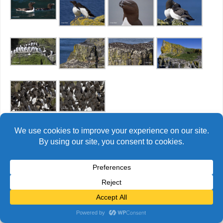
© Alain Bidart (2026) - Tous droits réservés
FIÈREMENT PROPULSÉ PAR
PARABOLA
&
WORDPRESS.