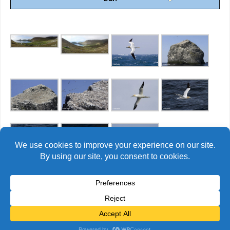
© Alain Bidart (2026) - Tous droits réservés
FIÈREMENT PROPULSÉ PAR
PARABOLA
&
WORDPRESS.