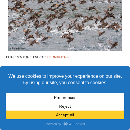
POUR MARQUE-PAGES :
PERMALIENS
.
AlainBidart-BailyHead
Groenland
© Alain Bidart (2026) - Tous droits réservés
FIÈREMENT PROPULSÉ PAR
PARABOLA
&
WORDPRESS.