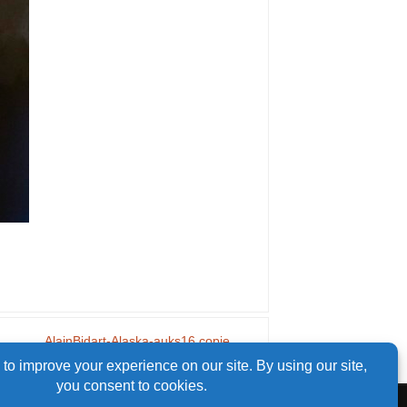
AlainBidart-Alaska-auks16 copie