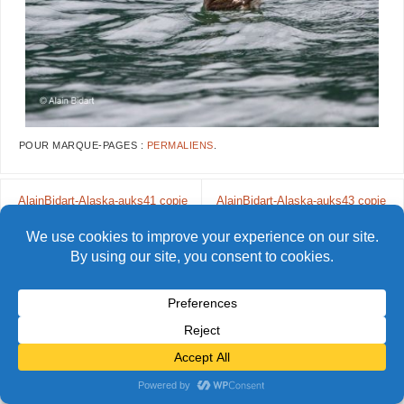
POUR MARQUE-PAGES :
PERMALIENS
.
AlainBidart-Alaska-auks41 copie
AlainBidart-Alaska-auks43 copie
© Alain Bidart (2026) - Tous droits réservés
FIÈREMENT PROPULSÉ PAR
PARABOLA
&
WORDPRESS.