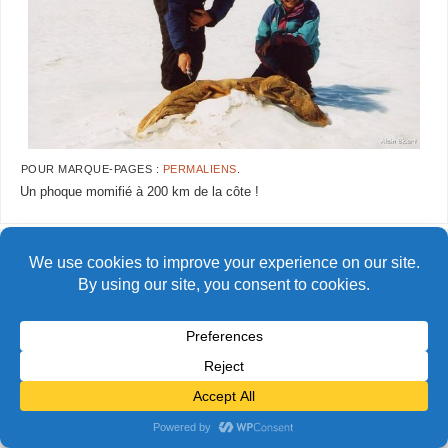
POUR MARQUE-PAGES :
PERMALIENS
.
Un phoque momifié à 200 km de la côte !
AlainBidart-Holtanna10
AlainBidart-Holtanna12
© Alain Bidart (2026) - Tous droits réservés
FIÈREMENT PROPULSÉ PAR
PARABOLA
&
WORDPRESS.