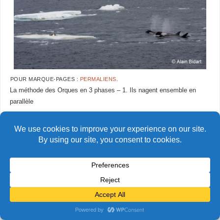
POUR MARQUE-PAGES :
PERMALIENS
.
La méthode des Orques en 3 phases – 1. Ils nagent ensemble en
parallèle
AlainBidart-Orques22
AlainBidart-Orques37 copie
© Alain Bidart (2026) - Tous droits réservés
FIÈREMENT PROPULSÉ PAR
PARABOLA
&
WORDPRESS.