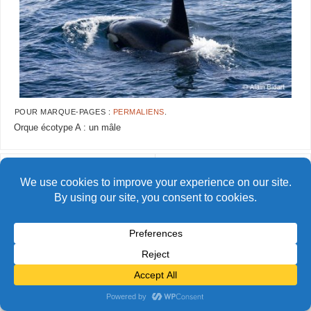
POUR MARQUE-PAGES :
PERMALIENS
.
Orque écotype A : un mâle
AlainBidart-Orques13 copie
AlainBidart-Orques15 copie
© Alain Bidart (2026) - Tous droits réservés
FIÈREMENT PROPULSÉ PAR
PARABOLA
&
WORDPRESS.