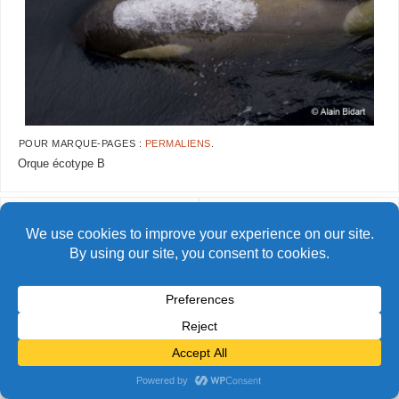
POUR MARQUE-PAGES :
PERMALIENS
.
Orque écotype B
AlainBidart-Orques28 copie
AlainBidart-Orques30 copie
© Alain Bidart (2026) - Tous droits réservés
FIÈREMENT PROPULSÉ PAR
PARABOLA
&
WORDPRESS.