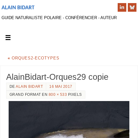
ALAIN BIDART
GUIDE NATURALISTE POLAIRE - CONFÉRENCIER - AUTEUR
«
ORQUES2-ECOTYPES
AlainBidart-Orques29 copie
DE
ALAIN BIDART
16 MAI 2017
GRAND FORMAT EN
800 × 533
PIXELS