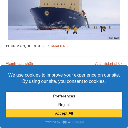
POUR MARQUE-PAGES :
PERMALIENS
.
AlainBidart-sh05
AlainBidart-sh07
© Alain Bidart (2026) - Tous droits réservés
FIÈREMENT PROPULSÉ PAR
PARABOLA
&
WORDPRESS.