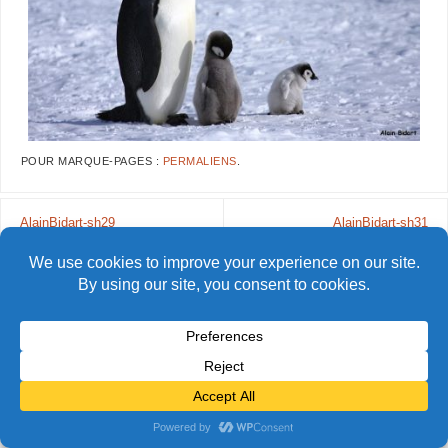
POUR MARQUE-PAGES :
PERMALIENS
.
AlainBidart-sh29
AlainBidart-sh31
© Alain Bidart (2026) - Tous droits réservés
FIÈREMENT PROPULSÉ PAR
PARABOLA
&
WORDPRESS.