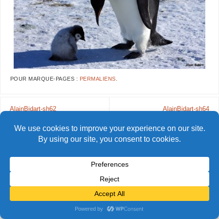
POUR MARQUE-PAGES :
PERMALIENS
.
AlainBidart-sh62
AlainBidart-sh64
© Alain Bidart (2026) - Tous droits réservés
FIÈREMENT PROPULSÉ PAR
PARABOLA
&
WORDPRESS.