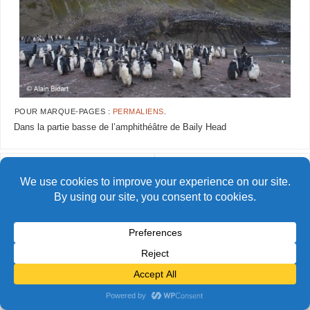
POUR MARQUE-PAGES :
PERMALIENS
.
Dans la partie basse de l’amphithéâtre de Baily Head
AlainBidart-bailyhead20 copie
AlainBidart-bailyhead22 copie
© Alain Bidart (2026) - Tous droits réservés
FIÈREMENT PROPULSÉ PAR
PARABOLA
&
WORDPRESS.