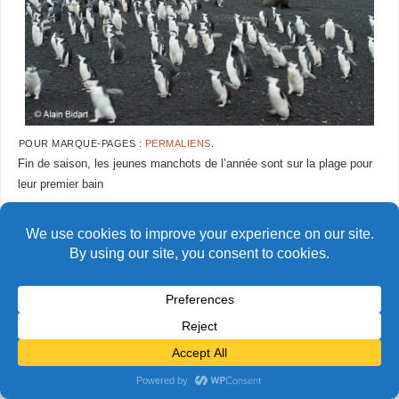
POUR MARQUE-PAGES :
PERMALIENS
.
Fin de saison, les jeunes manchots de l’année sont sur la plage pour
leur premier bain
AlainBidart-bailyhead28
AlainBidart-bailyhead30
© Alain Bidart (2026) - Tous droits réservés
FIÈREMENT PROPULSÉ PAR
PARABOLA
&
WORDPRESS.