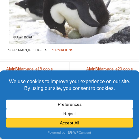
POUR MARQUE-PAGES :
PERMALIENS
.
AlainBidart-adelie18 copie
AlainBidart-adelie20 copie
© Alain Bidart (2026) - Tous droits réservés
FIÈREMENT PROPULSÉ PAR
PARABOLA
&
WORDPRESS.