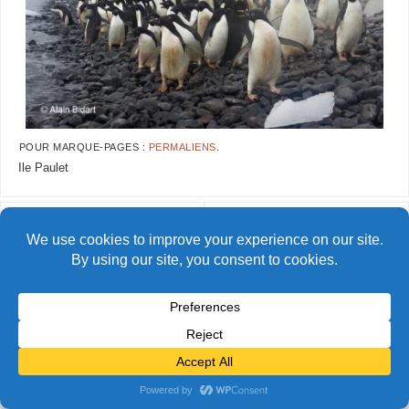
POUR MARQUE-PAGES :
PERMALIENS
.
Ile Paulet
AlainBidart-adelie73 copie
AlainBidart-adelie75 copie
© Alain Bidart (2026) - Tous droits réservés
FIÈREMENT PROPULSÉ PAR
PARABOLA
&
WORDPRESS.