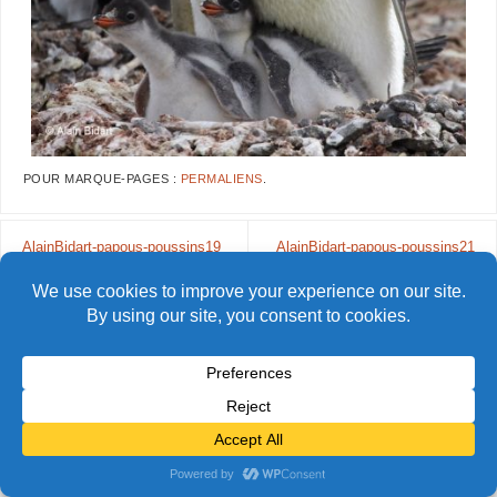
POUR MARQUE-PAGES :
PERMALIENS
.
AlainBidart-papous-poussins19
AlainBidart-papous-poussins21
© Alain Bidart (2026) - Tous droits réservés
FIÈREMENT PROPULSÉ PAR
PARABOLA
&
WORDPRESS.