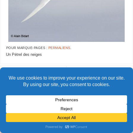
POUR MARQUE-PAGES :
PERMALIENS
.
Un Pétrel des neiges
AlainBidart-petrel11 copie
AlainBidart-petrel13 copie
© Alain Bidart (2026) - Tous droits réservés
FIÈREMENT PROPULSÉ PAR
PARABOLA
&
WORDPRESS.