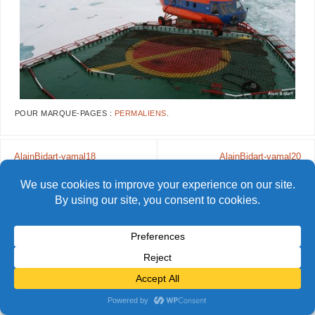
POUR MARQUE-PAGES :
PERMALIENS
.
AlainBidart-yamal18
AlainBidart-yamal20
© Alain Bidart (2026) - Tous droits réservés
FIÈREMENT PROPULSÉ PAR
PARABOLA
&
WORDPRESS.