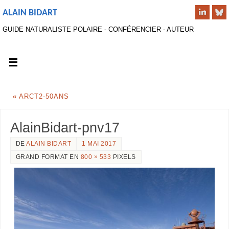
ALAIN BIDART
GUIDE NATURALISTE POLAIRE - CONFÉRENCIER - AUTEUR
«
ARCT2-50ANS
AlainBidart-pnv17
DE
ALAIN BIDART
1 MAI 2017
GRAND FORMAT EN
800 × 533
PIXELS