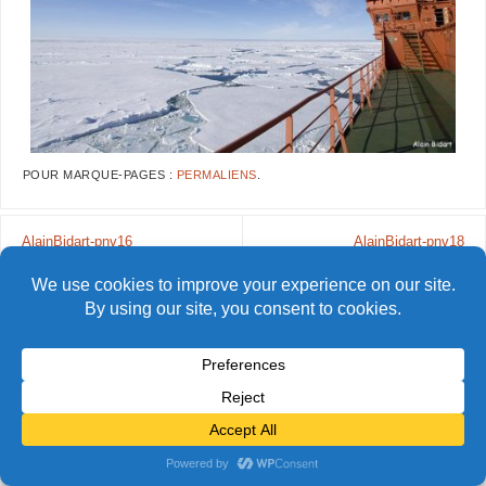
POUR MARQUE-PAGES :
PERMALIENS
.
AlainBidart-pnv16
AlainBidart-pnv18
© Alain Bidart (2026) - Tous droits réservés
FIÈREMENT PROPULSÉ PAR
PARABOLA
&
WORDPRESS.