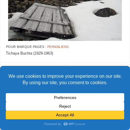
POUR MARQUE-PAGES :
PERMALIENS
.
Tichaya Buchta (1929-1963)
AlainBidart-tfj12
AlainBidart-tfj14
© Alain Bidart (2026) - Tous droits réservés
FIÈREMENT PROPULSÉ PAR
PARABOLA
&
WORDPRESS.