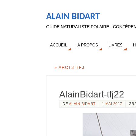
ALAIN BIDART
GUIDE NATURALISTE POLAIRE - CONFÉREN
ACCUEIL
A PROPOS
LIVRES
H
«
ARCT3-TFJ
AlainBidart-tfj22
DE
ALAIN BIDART
1 MAI 2017
GR