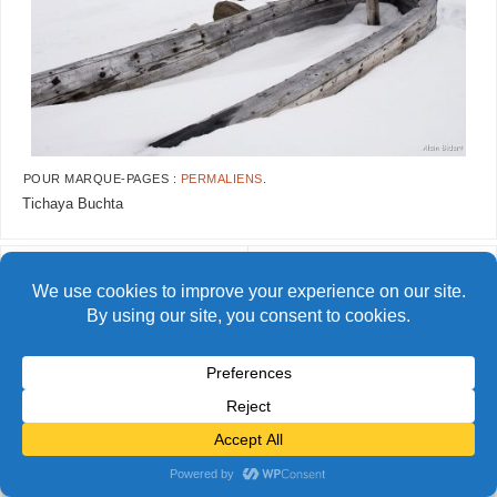
POUR MARQUE-PAGES :
PERMALIENS
.
Tichaya Buchta
AlainBidart-tfj24
AlainBidart-tfj26
© Alain Bidart (2026) - Tous droits réservés
FIÈREMENT PROPULSÉ PAR
PARABOLA
&
WORDPRESS.