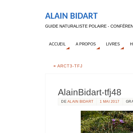
ALAIN BIDART
GUIDE NATURALISTE POLAIRE - CONFÉREN
ACCUEIL
A PROPOS
LIVRES
H
«
ARCT3-TFJ
AlainBidart-tfj48
DE
ALAIN BIDART
1 MAI 2017
GR