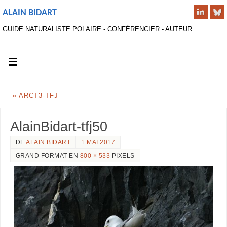
ALAIN BIDART
GUIDE NATURALISTE POLAIRE - CONFÉRENCIER - AUTEUR
«
ARCT3-TFJ
AlainBidart-tfj50
DE
ALAIN BIDART
1 MAI 2017
GRAND FORMAT EN
800 × 533
PIXELS