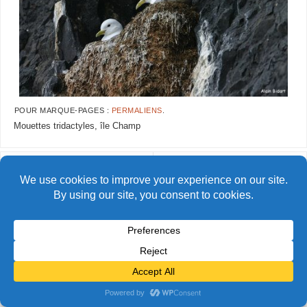
POUR MARQUE-PAGES :
PERMALIENS
.
Mouettes tridactyles, île Champ
AlainBidart-tfj49
AlainBidart-tfj51
© Alain Bidart (2026) - Tous droits réservés
FIÈREMENT PROPULSÉ PAR
PARABOLA
&
WORDPRESS.