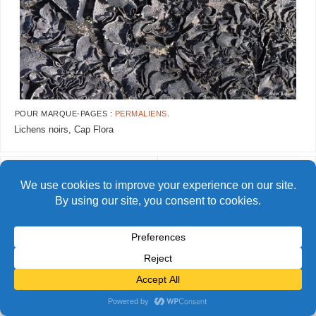
POUR MARQUE-PAGES :
PERMALIENS
.
Lichens noirs, Cap Flora
AlainBidart-tfj58
AlainBidart-tfj60
© Alain Bidart (2026) - Tous droits réservés
FIÈREMENT PROPULSÉ PAR
PARABOLA
&
WORDPRESS.