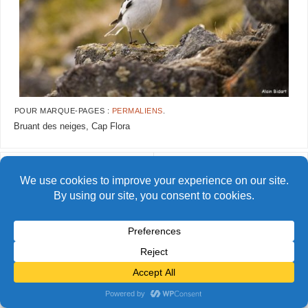
POUR MARQUE-PAGES :
PERMALIENS
.
Bruant des neiges, Cap Flora
AlainBidart-tfj61
AlainBidart-tfj63
© Alain Bidart (2026) - Tous droits réservés
FIÈREMENT PROPULSÉ PAR
PARABOLA
&
WORDPRESS.