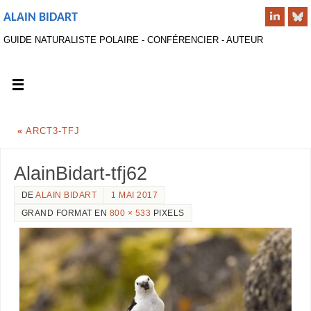
ALAIN BIDART
GUIDE NATURALISTE POLAIRE - CONFÉRENCIER - AUTEUR
«
ARCT3-TFJ
AlainBidart-tfj62
DE
ALAIN BIDART
1 MAI 2017
GRAND FORMAT EN
800 × 533
PIXELS