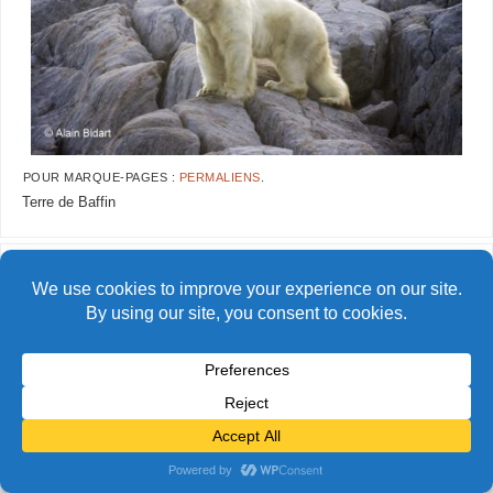
POUR MARQUE-PAGES :
PERMALIENS
.
Terre de Baffin
AlainBidart-ourspolaire02 copie
© Alain Bidart (2026) - Tous droits réservés
FIÈREMENT PROPULSÉ PAR
PARABOLA
&
WORDPRESS.