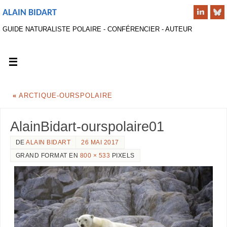
ALAIN BIDART
GUIDE NATURALISTE POLAIRE - CONFÉRENCIER - AUTEUR
«
ARCTIQUE-OURSPOLAIRE
AlainBidart-ourspolaire01
DE
ALAIN BIDART
26 MAI 2017
GRAND FORMAT EN
800 × 533
PIXELS