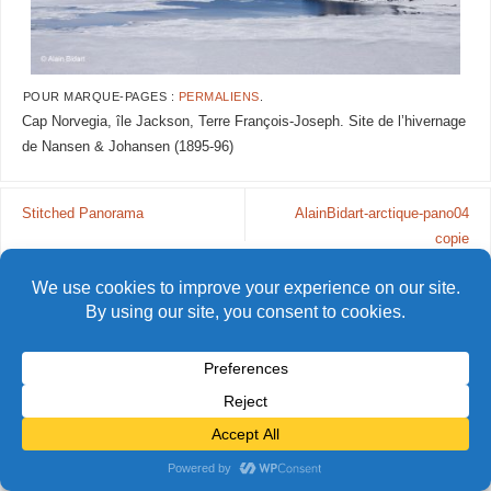
POUR MARQUE-PAGES :
PERMALIENS
.
Cap Norvegia, île Jackson, Terre François-Joseph. Site de l’hivernage
de Nansen & Johansen (1895-96)
Stitched Panorama
AlainBidart-arctique-pano04
copie
© Alain Bidart (2026) - Tous droits réservés
FIÈREMENT PROPULSÉ PAR
PARABOLA
&
WORDPRESS.