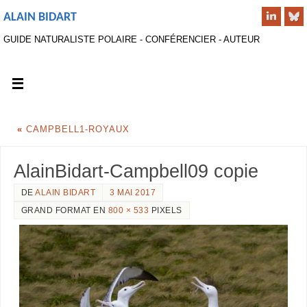
ALAIN BIDART
GUIDE NATURALISTE POLAIRE - CONFÉRENCIER - AUTEUR
«
CAMPBELL1-ROYAUX
AlainBidart-Campbell09 copie
DE
ALAIN BIDART
3 MAI 2017
GRAND FORMAT EN
800 × 533
PIXELS