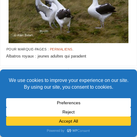
POUR MARQUE-PAGES :
PERMALIENS
.
Albatros royaux : jeunes adultes qui paradent
AlainBidart-Campbell08 copie
AlainBidart-Campbell10 copie
© Alain Bidart (2026) - Tous droits réservés
FIÈREMENT PROPULSÉ PAR
PARABOLA
&
WORDPRESS.