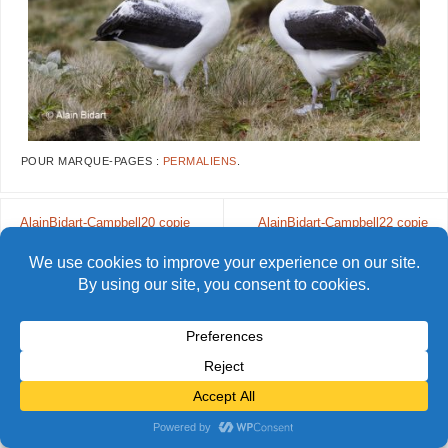
POUR MARQUE-PAGES :
PERMALIENS
.
AlainBidart-Campbell20 copie
AlainBidart-Campbell22 copie
© Alain Bidart (2026) - Tous droits réservés
FIÈREMENT PROPULSÉ PAR
PARABOLA
&
WORDPRESS.