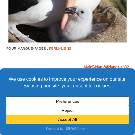
POUR MARQUE-PAGES :
PERMALIENS
.
AlainBidart-falklands-sn02
© Alain Bidart (2026) - Tous droits réservés
FIÈREMENT PROPULSÉ PAR
PARABOLA
&
WORDPRESS.