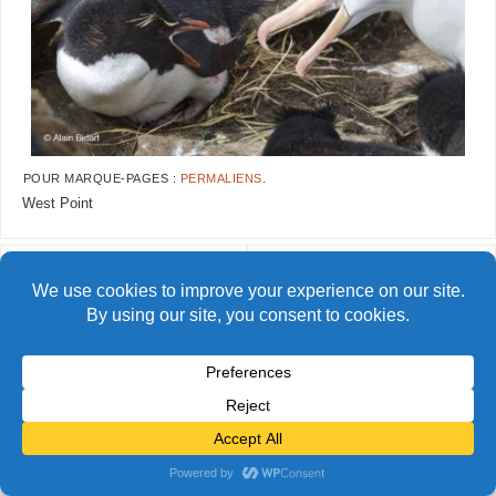
POUR MARQUE-PAGES :
PERMALIENS
.
West Point
AlainBidart-falklands-sn10
AlainBidart-falklands-sn12
© Alain Bidart (2026) - Tous droits réservés
FIÈREMENT PROPULSÉ PAR
PARABOLA
&
WORDPRESS.