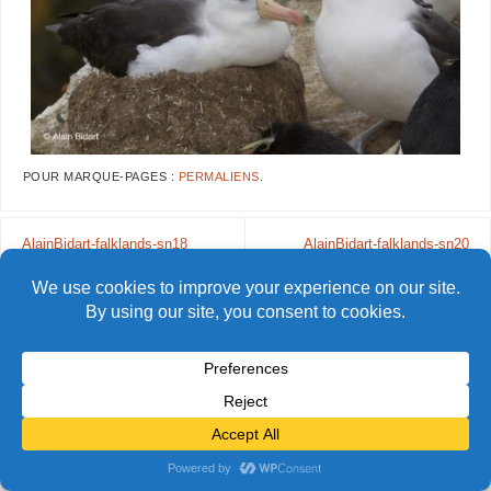
POUR MARQUE-PAGES :
PERMALIENS
.
AlainBidart-falklands-sn18
AlainBidart-falklands-sn20
© Alain Bidart (2026) - Tous droits réservés
FIÈREMENT PROPULSÉ PAR
PARABOLA
&
WORDPRESS.