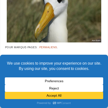
POUR MARQUE-PAGES :
PERMALIENS
.
AlainBidart-Galapagos-
AlainBidart-Galapagos-
Allbatros01
Allbatros03
© Alain Bidart (2026) - Tous droits réservés
FIÈREMENT PROPULSÉ PAR
PARABOLA
&
WORDPRESS.