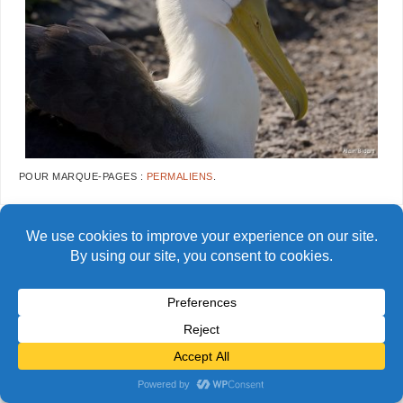
POUR MARQUE-PAGES :
PERMALIENS
.
AlainBidart-Galapagos-
AlainBidart-Galapagos-
Allbatros03
Allbatros05
© Alain Bidart (2026) - Tous droits réservés
FIÈREMENT PROPULSÉ PAR
PARABOLA
&
WORDPRESS.