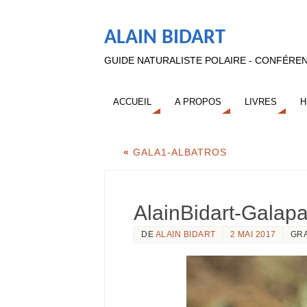
ALAIN BIDART
GUIDE NATURALISTE POLAIRE - CONFÉREN
ACCUEIL
A PROPOS
LIVRES
H
«
GALA1-ALBATROS
AlainBidart-Galap
DE
ALAIN BIDART
2 MAI 2017
GR