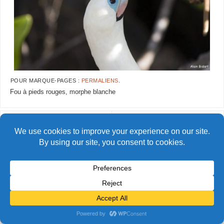
POUR MARQUE-PAGES :
PERMALIENS
.
Fou à pieds rouges, morphe blanche
AlainBidart-galapagos-fous11
AlainBidart-galapagos-fous13
© Alain Bidart (2026) - Tous droits réservés
FIÈREMENT PROPULSÉ PAR
PARABOLA
&
WORDPRESS.