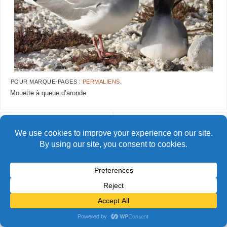
POUR MARQUE-PAGES :
PERMALIENS
.
Mouette à queue d’aronde
AlainBidart-galapagos-
AlainBidart-galapagos-mouette05
mouette03
© Alain Bidart (2026) - Tous droits réservés
FIÈREMENT PROPULSÉ PAR
PARABOLA
&
WORDPRESS.