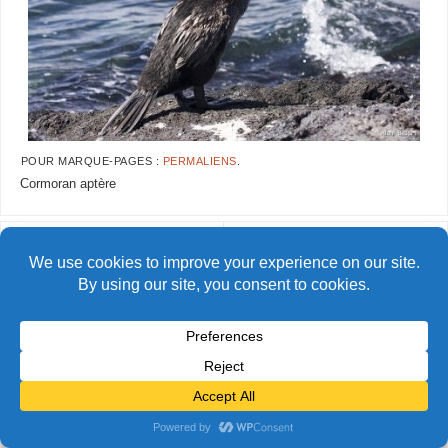
POUR MARQUE-PAGES :
PERMALIENS
.
Cormoran aptère
AlainBidart-galapagos-
AlainBidart-galapagos-mouette18
mouette16
© Alain Bidart (2026) - Tous droits réservés
FIÈREMENT PROPULSÉ PAR
PARABOLA
&
WORDPRESS.