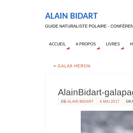
ALAIN BIDART
GUIDE NATURALISTE POLAIRE - CONFÉREN
ACCUEIL
A PROPOS
LIVRES
H
«
GALA8-HERON
AlainBidart-galap
DE
ALAIN BIDART
4 MAI 2017
GR