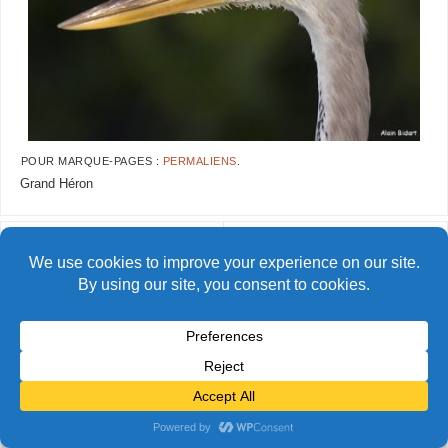
POUR MARQUE-PAGES :
PERMALIENS
.
Grand Héron
AlainBidart-galapagos-heron08
AlainBidart-galapagos-heron10
© Alain Bidart (2026) - Tous droits réservés
FIÈREMENT PROPULSÉ PAR
PARABOLA
&
WORDPRESS.