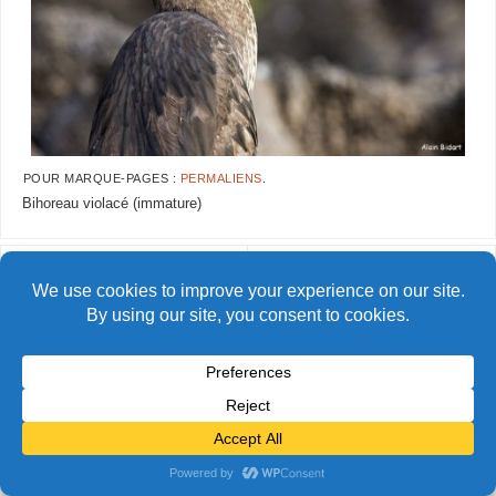
POUR MARQUE-PAGES :
PERMALIENS
.
Bihoreau violacé (immature)
AlainBidart-galapagos-heron12
AlainBidart-galapagos-heron14
© Alain Bidart (2026) - Tous droits réservés
FIÈREMENT PROPULSÉ PAR
PARABOLA
&
WORDPRESS.