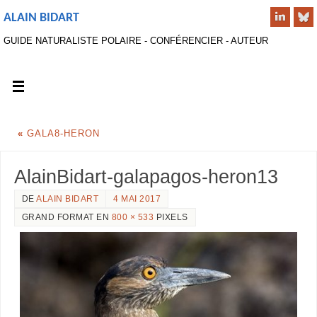
ALAIN BIDART
GUIDE NATURALISTE POLAIRE - CONFÉRENCIER - AUTEUR
«
GALA8-HERON
AlainBidart-galapagos-heron13
DE
ALAIN BIDART
4 MAI 2017
GRAND FORMAT EN
800 × 533
PIXELS