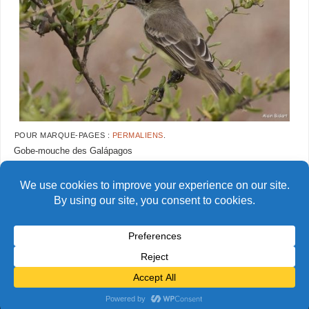
POUR MARQUE-PAGES :
PERMALIENS
.
Gobe-mouche des Galápagos
AlainBidart-galapagos-
AlainBidart-galapagos-
moqueur09
moqueur11
© Alain Bidart (2026) - Tous droits réservés
FIÈREMENT PROPULSÉ PAR
PARABOLA
&
WORDPRESS.