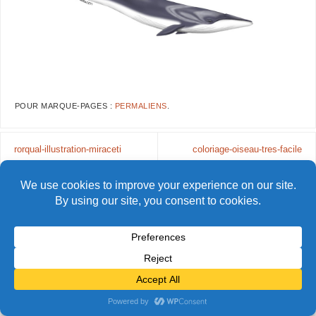
POUR MARQUE-PAGES :
PERMALIENS
.
rorqual-illustration-miraceti
coloriage-oiseau-tres-facile
© Alain Bidart (2026) - Tous droits réservés
FIÈREMENT PROPULSÉ PAR
PARABOLA
&
WORDPRESS.