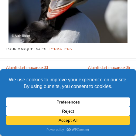
POUR MARQUE-PAGES :
PERMALIENS
.
AlainBidart-macareux03
AlainBidart-macareux05
© Alain Bidart (2026) - Tous droits réservés
FIÈREMENT PROPULSÉ PAR
PARABOLA
&
WORDPRESS.