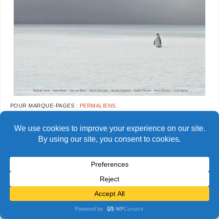
POUR MARQUE-PAGES :
PERMALIENS
.
© Alain Bidart (2026) - Tous droits réservés
FIÈREMENT PROPULSÉ PAR
PARABOLA
&
WORDPRESS.