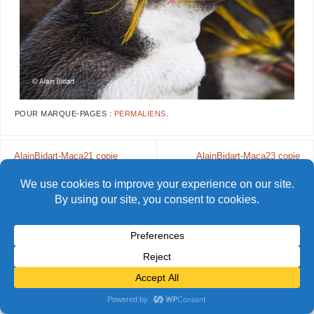
POUR MARQUE-PAGES :
PERMALIENS
.
AlainBidart-Maca21 copie
AlainBidart-Maca23 copie
© Alain Bidart (2026) - Tous droits réservés
FIÈREMENT PROPULSÉ PAR
PARABOLA
&
WORDPRESS.